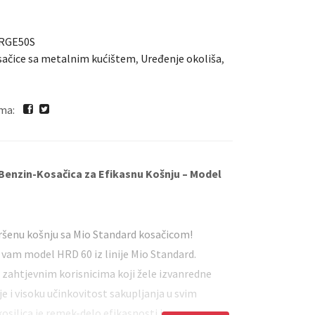
Vrtni traktori
Ostalo
RGE50S
ačice sa metalnim kućištem
,
Uređenje okoliša
,
gima:
Benzin-Kosačica za Efikasnu Košnju – Model
ršenu košnju sa Mio Standard kosačicom!
vam model HRD 60 iz linije Mio Standard.
 zahtjevnim korisnicima koji žele izvanredne
e i visoku učinkovitost sakupljanja u svim
osilica je remek-delo efikasnosti i