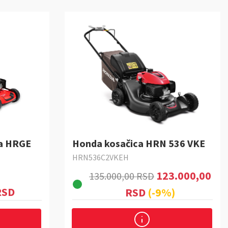
ca HRGE
Honda kosačica HRN 536 VKE
HRN536C2VKEH
123.000,00
135.000,00 RSD
RSD
RSD
(-9%)