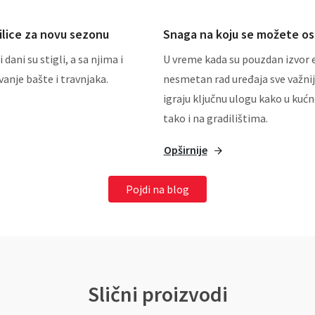
ilice za novu sezonu
Snaga na koju se možete osl
i dani su stigli, a sa njima i
U vreme kada su pouzdan izvor e
anje bašte i travnjaka.
nesmetan rad uređaja sve važnij
igraju ključnu ulogu kako u kuć
tako i na gradilištima.
Opširnije
Pojdi na blog
Slični proizvodi