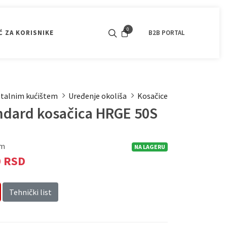
0
 ZA KORISNIKE
KONTAKT
POGONSKI MOTORI
B2B PORTAL
OPOZI
BATERIJSKI PROGRAM
SVI PROIZVODI
etalnim kućištem
Uređenje okoliša
Kosačice
ndard kosačica HRGE 50S
om
NA LAGERU
0 RSD
Tehnički list