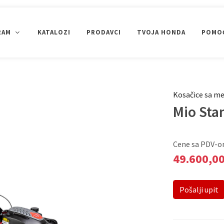
RAM
KATALOZI
PRODAVCI
TVOJA HONDA
POMOĆ
ČIŠĆENJE SNEGA
PUMPE ZA VODU
GENERATORI
Kosačice sa m
Uređenje okoline
Mio Sta
PRIKAŽI SVE
Cene sa PDV-
49.600,0
Pošalji upit