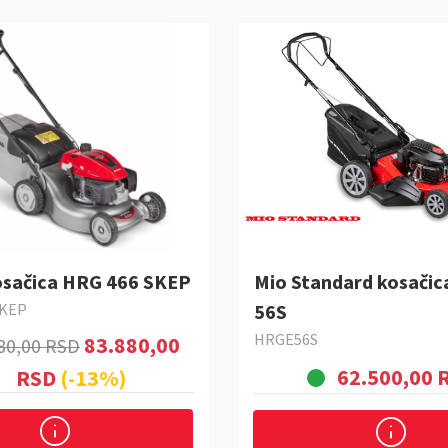
sačica HRG 466 SKEP
Mio Standard kosači
KEP
56S
HRGE56S
83.880,00
80,00 RSD
62.500,00 
RSD
(-13%)