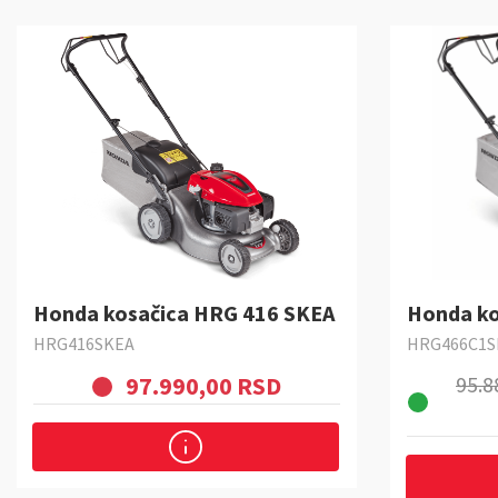
Honda kosačica HRG 416 SKEA
Honda ko
HRG416SKEA
HRG466C1S
97.990,00 RSD
95.8