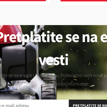
Pretplatite se na e
vesti
atite se na e-vesti I budite u tku. Poslaćemo vam nove 
posebne cene I najnovije informacije.
PRETPLATITE SE NA