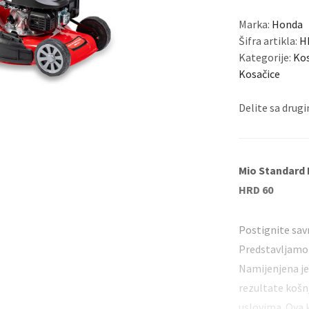
Duvač za listova
Makaze za živu ograd
Marka:
Honda
Šifra artikla:
H
Kategorije:
Kos
Kosačice
Delite sa dru
Mio Standard
HRD 60
Postignite sav
Predstavljamo 
Namijenjena je
rezultate košnj
uslovima. Ova k