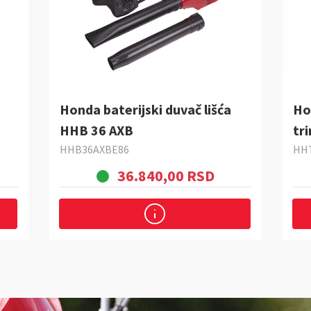
Honda baterijski duvač lišća
Ho
HHB 36 AXB
tr
HHB36AXBE86
HH
36.840,00 RSD