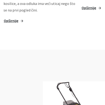
kosilice, a ova odluka ima veći uticaj nego što
Opširnije
se na prvi pogled čini.
Opširnije