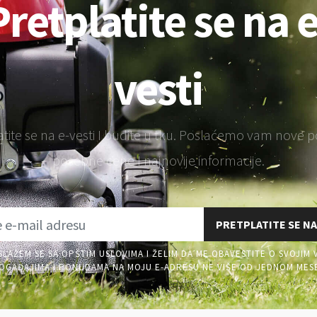
Pretplatite se na e
vesti
atite se na e-vesti I budite u tku. Poslaćemo vam nove 
posebne cene I najnovije informacije.
PRETPLATITE SE NA
SLAŽEM SE SA OPŠTIM USLOVIMA I ŽELIM DA ME OBAVESTITE O SVOJIM 
OGAĐAJIMA I PONUDAMA NA MOJU E-ADRESU NE VIŠE OD JEDNOM MES