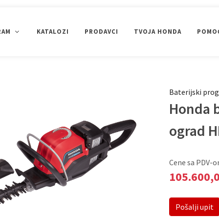
RAM
KATALOZI
PRODAVCI
TVOJA HONDA
POMOĆ
ČIŠĆENJE SNEGA
PUMPE ZA VODU
GENERATORI
Baterijski pro
Uređenje okoline
Honda b
PRIKAŽI SVE
ograd 
Cene sa PDV-
105.600,
Pošalji upit