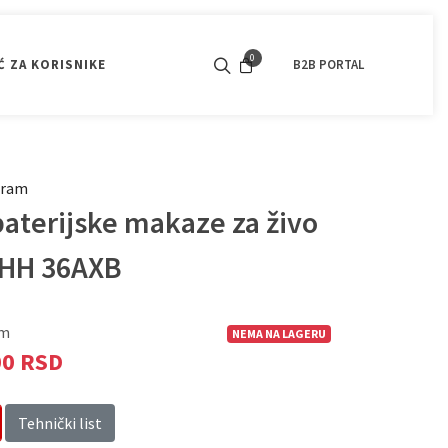
0
 ZA KORISNIKE
KONTAKT
POGONSKI MOTORI
B2B PORTAL
OPOZI
BATERIJSKI PROGRAM
SVI PROIZVODI
gram
aterijske makaze za živo
HHH 36AXB
om
NEMA NA LAGERU
00 RSD
Tehnički list