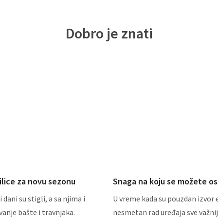
Dobro je znati
ilice za novu sezonu
Snaga na koju se možete osl
i dani su stigli, a sa njima i
U vreme kada su pouzdan izvor e
anje bašte i travnjaka.
nesmetan rad uređaja sve važnij