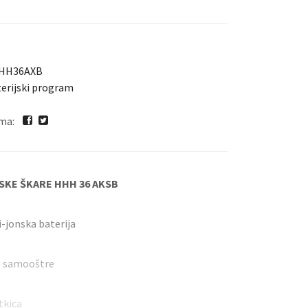
Vrtni traktori
Ostalo
HH36AXB
erijski program
gima:
SKE
ŠKARE HHH 36 AKSB
i-jonska baterija
se samooštre
tkica