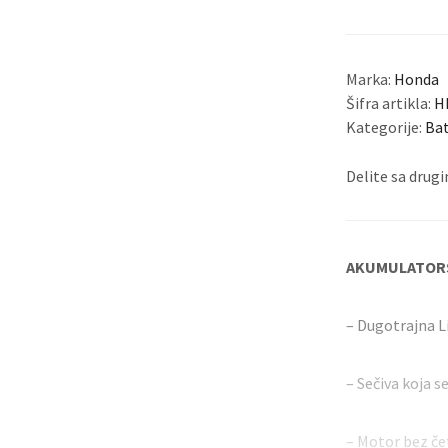
Duvač za listova
Makaze za živu ograd
Marka:
Honda
Šifra artikla:
H
Kategorije:
Bat
Delite sa dru
AKUMULATOR
– Dugotrajna L
– Sečiva koja 
– Motor bez če