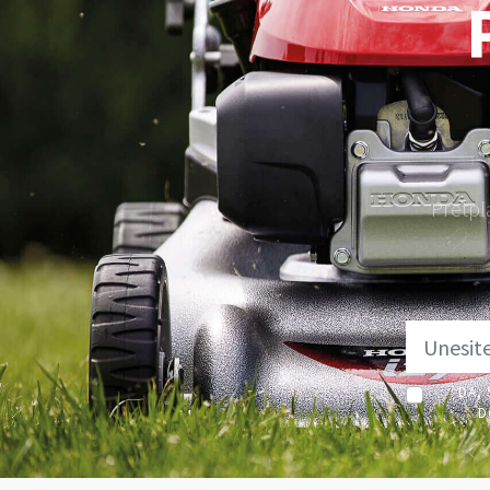
Pretpl
DA, 
D