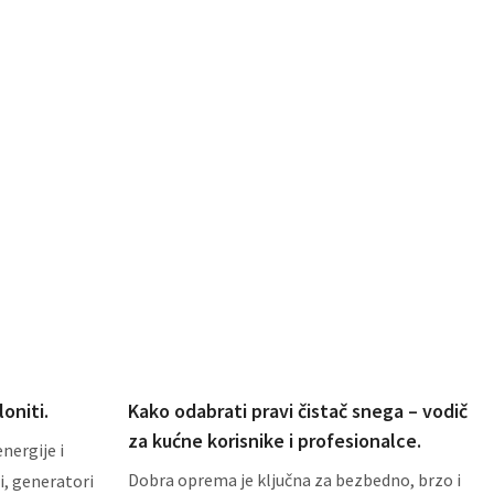
oniti.
Kako odabrati pravi čistač snega – vodič
za kućne korisnike i profesionalce.
nergije i
Dobra oprema je ključna za bezbedno, brzo i
i, generatori