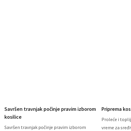
Savršen travnjak počinje pravim izborom
Priprema kos
kosilice
Proleće i toplij
Savršen travnjak počinje pravim izborom
vreme za sređiv