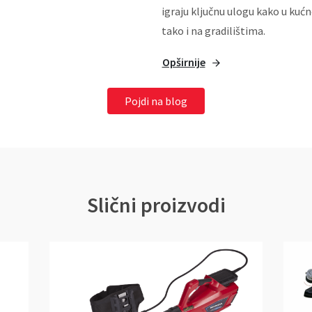
igraju ključnu ulogu kako u kuć
tako i na gradilištima.
Opširnije
Pojdi na blog
Slični proizvodi