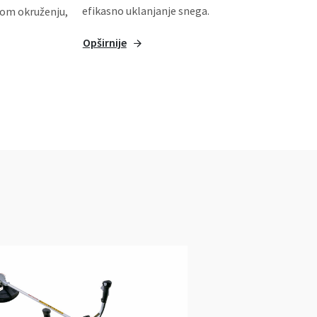
efikasno uklanjanje snega.
nom okruženju,
Opširnije