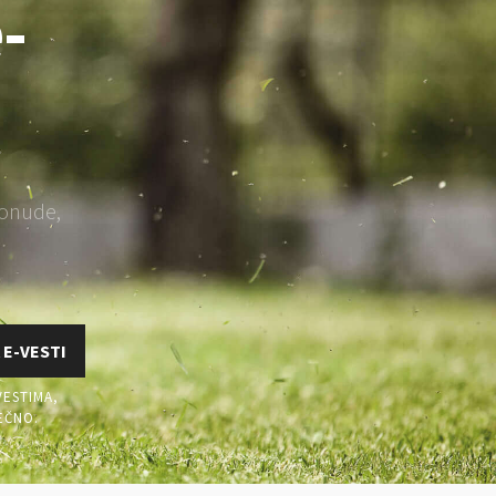
-
ponude,
 E-VESTI
VESTIMA,
EČNO.