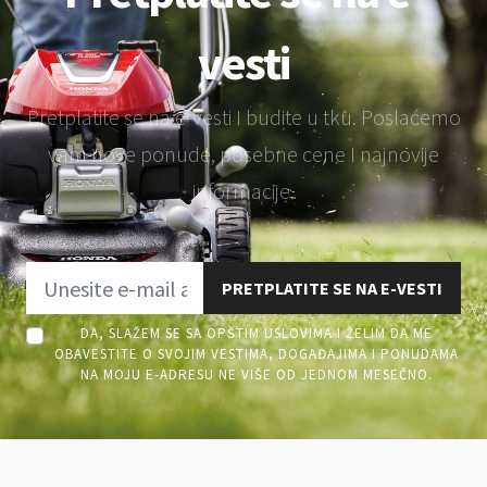
vesti
Pretplatite se na e-vesti I budite u tku. Poslaćemo
vam nove ponude, posebne cene I najnovije
informacije.
PRETPLATITE SE NA E-VESTI
DA, SLAŽEM SE SA OPŠTIM USLOVIMA I ŽELIM DA ME
OBAVESTITE O SVOJIM VESTIMA, DOGAĐAJIMA I PONUDAMA
NA MOJU E-ADRESU NE VIŠE OD JEDNOM MESEČNO.