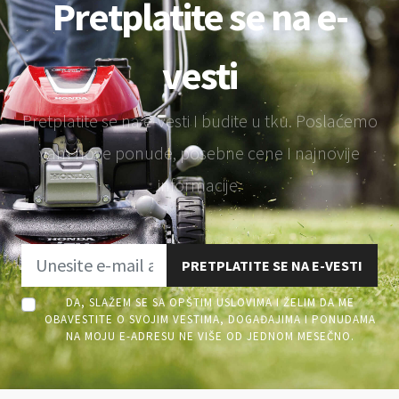
Pretplatite se na e-
vesti
Pretplatite se na e-vesti I budite u tku. Poslaćemo
vam nove ponude, posebne cene I najnovije
informacije.
PRETPLATITE SE NA E-VESTI
DA, SLAŽEM SE SA OPŠTIM USLOVIMA I ŽELIM DA ME
OBAVESTITE O SVOJIM VESTIMA, DOGAĐAJIMA I PONUDAMA
NA MOJU E-ADRESU NE VIŠE OD JEDNOM MESEČNO.