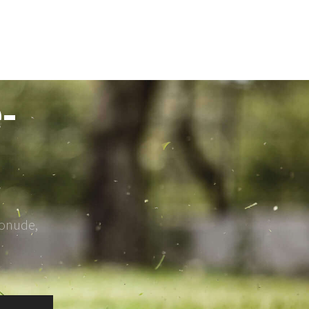
-
ponude,