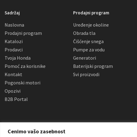
Sadržaj
Prodajni program
Naslovna
Uređenje okoline
Prodajni program
Obrada tla
Katalozi
Čišćenje snega
Prodavci
Pumpe za vodu
Tvoja Honda
Generatori
Pomoć za korisnike
Baterijski program
Kontakt
Svi proizvodi
Pogonski motori
Opozivi
B2B Portal
Cenimo vašo zasebnost