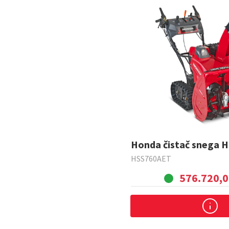
Honda čistač snega 
HSS760AET
576.720,