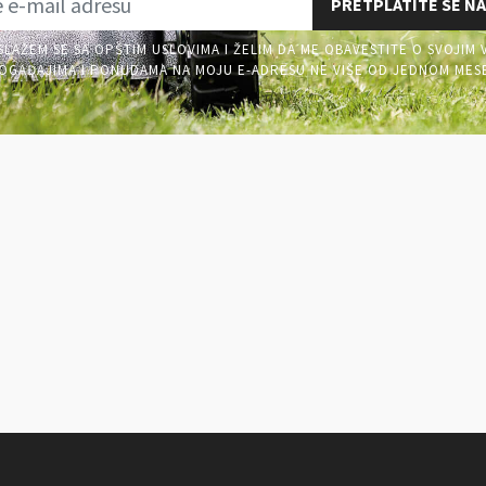
PRETPLATITE SE NA
SLAŽEM SE SA OPŠTIM USLOVIMA I ŽELIM DA ME OBAVESTITE O SVOJIM 
OGAĐAJIMA I PONUDAMA NA MOJU E-ADRESU NE VIŠE OD JEDNOM MES