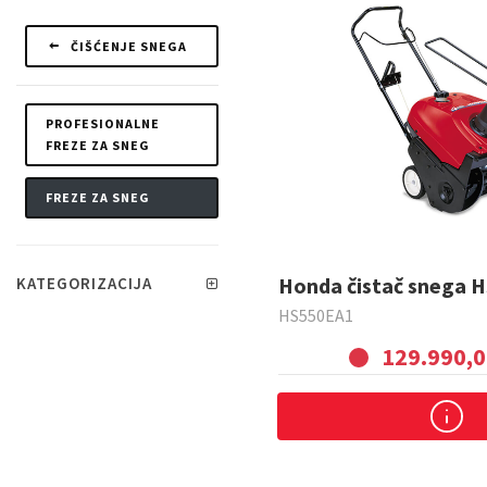
Kosačice
Motorni trimeri
ČIŠĆENJE SNEGA
PROFESIONALNE
FREZE ZA SNEG
FREZE ZA SNEG
Honda čistač snega H
KATEGORIZACIJA
HS550EA1
129.990,