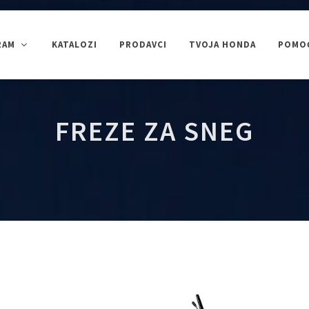
RAM
KATALOZI
PRODAVCI
TVOJA HONDA
POMOĆ
ČIŠĆENJE SNEGA
PUMPE ZA VODU
GENERATORI
FREZE ZA SNEG
Uređenje okoline
PRIKAŽI SVE