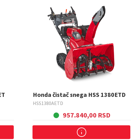
ET
Honda čistač snega HSS 1380ETD
HSS1380AETD
957.840,00 RSD