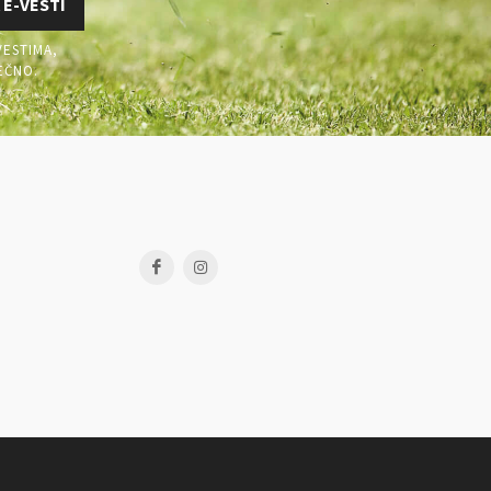
 E-VESTI
VESTIMA,
EČNO.