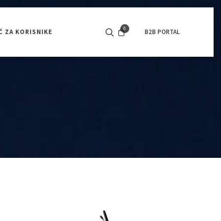
0
 ZA KORISNIKE
KONTAKT
POGONSKI MOTORI
B2B PORTAL
OPOZI
BATERIJSKI PROGRAM
SVI PROIZVODI