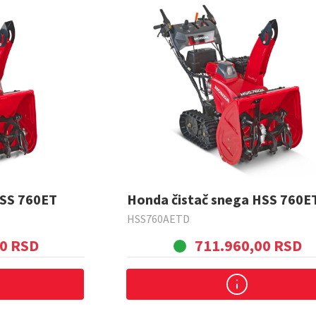
HSS 760ET
Honda čistač snega HSS 760E
HSS760AETD
00 RSD
711.960,00 RSD