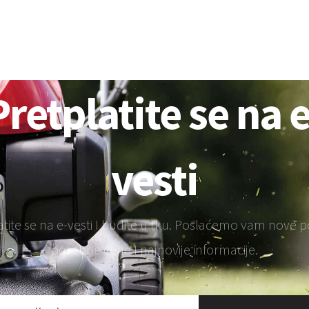
Pretplatite se na e
vesti
atite se na e-vesti I budite u tku. Poslaćemo vam nove 
posebne cene I najnovije informacije.