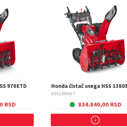
HSS 970ETD
Honda čistač snega HSS 1380
HSS1380AET
00 RSD
834.840,00 RSD