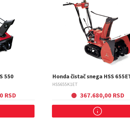
Duvač za listova
Makaze za živu ograd
S 550
Honda čistač snega HSS 655E
HSS655K1ET
00 RSD
367.680,00 RSD