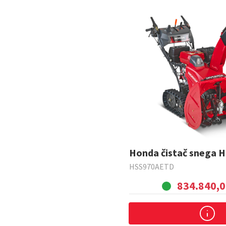
Honda čistač snega 
HSS970AETD
834.840,