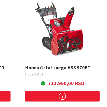
TD
Honda čistač snega HSS 970ET
HSS970AET
711.960,00 RSD