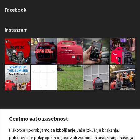
Facebook
Instagram
Cenimo vašo zasebnost
Copyright © 2026 Sva prava zadržana. AS Power Equipment d.o.o. |
Piškotke uporabljamo za izboljšanje vaše izkušnje brskanja,
prikazovanje prilagojenih oglasov ali vsebine in analiziranje našega
Izdelava spletne strani:
RSMT