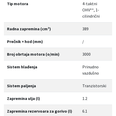
Tip motora
4-taktni
OHV**, 1-
cilindrični
Radna zapremina (cm³)
389
Prečnik × hod (mm)
/
Broj obrtaja motora (o/min)
3000
Sistem hlađenja
Prinudno
vazdušno
Sistem paljenja
Tranzistorski
Zapremina ulja (l)
1.2
Zapremina rezervoara za gorivo (l)
6.1