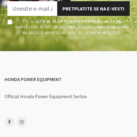
PRETPLATITE SE NA E-VESTI
DA, SLAŽEM SE SA OPŠTIM USLOVIMA I ŽELIM DA ME
OBAVESTITE O SVOJIM VESTIMA, DOGAĐAJIMA I PONUDAMA
NA MOJU E-ADRESU NE VIŠE OD JEDNOM MESEČNO.
HONDA POWER EQUIPMENT
Official Honda Power Equipment Serbia