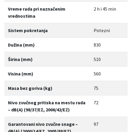
Vreme rada pri naznačenim
2 h i 45 min
vrednostima
Sistem pokretanja
Potezni
Dužina (mm)
830
Širina (mm)
510
Visina (mm)
560
Masa bez goriva (kg)
75
Nivo zvučnog pritiska na mestu rada
72
– dB(A) (98/37/EZ, 2006/42/EZ)
Garantovani nivo zvučne snage –
97
dB(A) (2000/14/EZ, 2005/88/EZ)