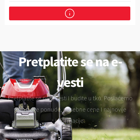
Pretplatite se na e-
vesti
Pretplatite se na e-vesti I budite u tku. Poslaćemo
vam nove ponude, posebne cene I najnovije
informacije.