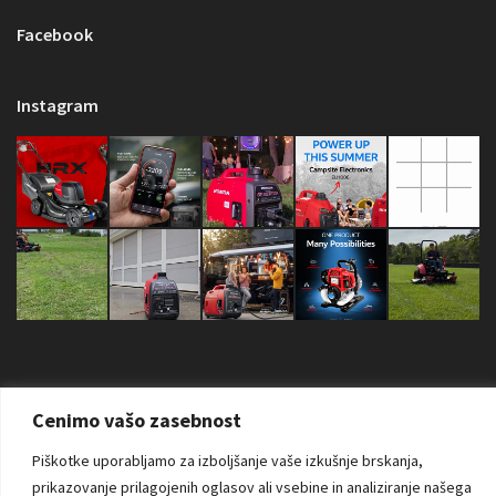
Facebook
Instagram
Cenimo vašo zasebnost
Copyright © 2026 Sva prava zadržana. AS Power Equipment d.o.o. |
Piškotke uporabljamo za izboljšanje vaše izkušnje brskanja,
prikazovanje prilagojenih oglasov ali vsebine in analiziranje našega
Izdelava spletne strani:
RSMT