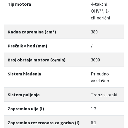
Tip motora
4-taktni
OHV**, 1-
cilindrični
Radna zapremina (cm³)
389
Prečnik × hod (mm)
/
Broj obrtaja motora (o/min)
3000
Sistem hlađenja
Prinudno
vazdušno
Sistem paljenja
Tranzistorski
Zapremina ulja (l)
1.2
Zapremina rezervoara za gorivo (l)
6.1