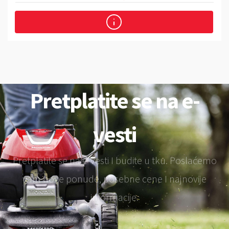
Pretplatite se na e-
vesti
Pretplatite se na e-vesti I budite u tku. Poslaćemo
vam nove ponude, posebne cene I najnovije
informacije.