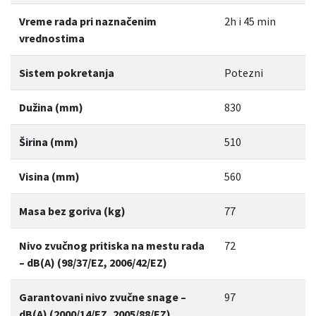
Vreme rada pri naznačenim
2h i 45 min
vrednostima
Sistem pokretanja
Potezni
Dužina (mm)
830
Širina (mm)
510
Visina (mm)
560
Masa bez goriva (kg)
77
Nivo zvučnog pritiska na mestu rada
72
– dB(A) (98/37/EZ, 2006/42/EZ)
Garantovani nivo zvučne snage –
97
dB(A) (2000/14/EZ, 2005/88/EZ)