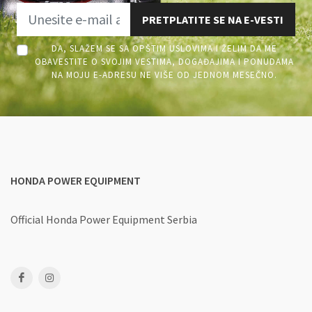
PRETPLATITE SE NA E-VESTI
DA, SLAŽEM SE SA OPŠTIM USLOVIMA I ŽELIM DA ME
OBAVESTITE O SVOJIM VESTIMA, DOGAĐAJIMA I PONUDAMA
NA MOJU E-ADRESU NE VIŠE OD JEDNOM MESEČNO.
HONDA POWER EQUIPMENT
Official Honda Power Equipment Serbia